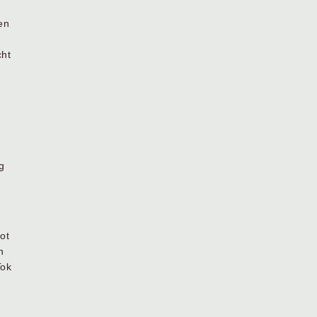
en
cht
g
ot
n
Tok