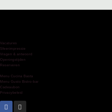
Vacatures
Sfeerimpressie
Vragen & antwoord
Openingstijden
Reserveren
Menu Cucina Basta
Menu Gusto Bistro-bar
Cadeaubon
Privacybeleid